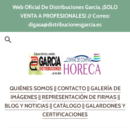
Ir
Web Oficial De Distribuciones García. ¡SOLO
directamente
VENTA A PROFESIONALES! // Correo:
al
digasa@distribucionesgarcia.es
contenido
Distribuciones
QUIÉNES SOMOS
||
CONTACTO
||
GALERÍA DE
IMÁGENES
||
REPRESENTACIÓN DE FIRMAS
||
García
BLOG Y NOTICIAS
||
CATÁLOGO
||
GALARDONES Y
CERTIFICACIONES