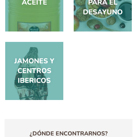
JAMONES Y
CENTROS
IBERICOS
¿DÓNDE ENCONTRARNOS?
Ctra. Toledo - Ávila, Km. 34.500
C.P.: 45526 Val de Santo Domingo